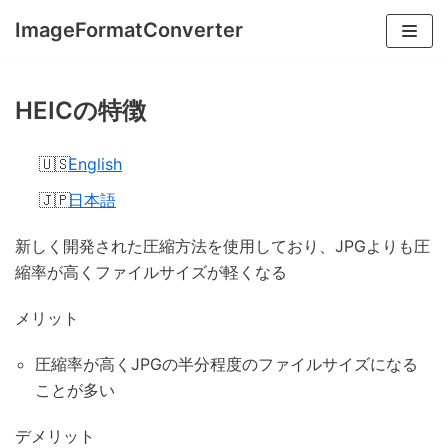
コ
ImageFormatConverter
ン
テ
ン
HEICの特徴
ツ
へ
English
ス
日本語
キ
ッ
新しく開発された圧縮方法を使用しており、JPGよりも圧
プ
縮率が高くファイルサイズが軽くなる
メリット
圧縮率が高くJPGの半分程度のファイルサイズになる
ことが多い
デメリット