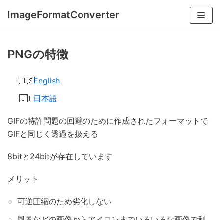
コ
ImageFormatConverter
ン
テ
ン
PNGの特徴
ツ
へ
English
ス
日本語
キ
ッ
GIFの特許問題の回避のために作成されたフォーマットで
プ
GIFと同じく透過を扱える
8bitと24bitが存在しています
メリット
可逆圧縮のため劣化しない
風景などの画像からアイコンまでいろいろな画像で利