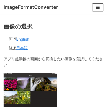
コ
ImageFormatConverter
ン
テ
ン
画像の選択
ツ
へ
English
ス
日本語
キ
ッ
アプリ起動後の画面から変換したい画像を選択してくださ
プ
い