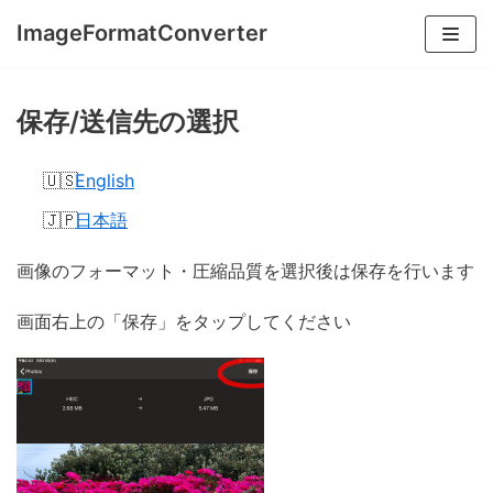
コ
ImageFormatConverter
ン
テ
ン
保存/送信先の選択
ツ
へ
English
ス
日本語
キ
ッ
画像のフォーマット・圧縮品質を選択後は保存を行います
プ
画面右上の「保存」をタップしてください